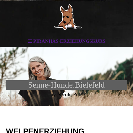
PIRANHAS-ERZIEHUNGSKURS
Senne-Hunde.Bielefeld
by Nicole Puhl
WELPENERZIEHUNG